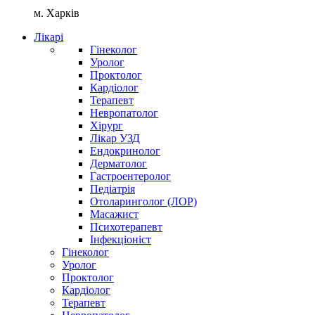
м. Харків
Лікарі
Гінеколог
Уролог
Проктолог
Кардіолог
Терапевт
Невропатолог
Хірург
Лікар УЗД
Ендокринолог
Дерматолог
Гастроентеролог
Педіатрія
Отоларинголог (ЛОР)
Масажист
Психотерапевт
Інфекціоніст
Гінеколог
Уролог
Проктолог
Кардіолог
Терапевт