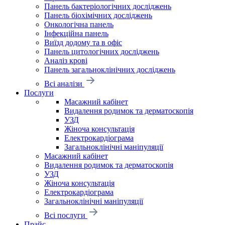
Панель бактеріологічних досліджень
Панель біохімічних досліджень
Онкологічна панель
Інфекційна панель
Виїзд додому та в офіс
Панель цитологічних досліджень
Аналіз крові
Панель загальноклінічних досліджень
Всі аналізи
Послуги
Масажний кабінет
Видалення родимок та дерматоскопія
УЗД
Жіноча консультація
Електрокардіограма
Загальноклінічні маніпуляції
Масажний кабінет
Видалення родимок та дерматоскопія
УЗД
Жіноча консультація
Електрокардіограма
Загальноклінічні маніпуляції
Всі послуги
Прайс