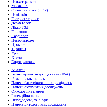
Психотерапевт
Масажист
Отоларинголог (ЛОР)
Педіатрія
Гастроентеролог
Дерматолог
Лікар УЗД
Гінеколог
Кардіолог
Невропатолог
Проктолог
Терапевт
Уролог
Хірург
Ендокринолог
Аналізи
Імуноферментні дослідження (ІФА)
Гормональна панель
Панель бактеріологічних досліджень
Панель біохімічних досліджень
Онкологічна панель
Інфекційна панель
Виїзд додому та в офіс
Панель цитологічних досліджень