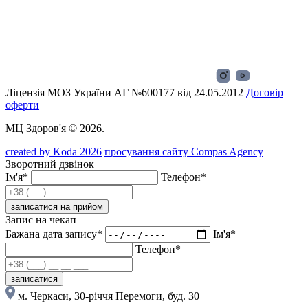
Ліцензія МОЗ України АГ №600177 від 24.05.2012
Договір
оферти
МЦ Здоров'я © 2026.
created by Koda 2026
просування сайту Compas Agency
Зворотний дзвінок
Ім'я*
Телефон*
записатися на прийом
Запис на чекап
Бажана дата запису*
Ім'я*
Телефон*
записатися
м. Черкаси, 30-річчя Перемоги, буд. 30