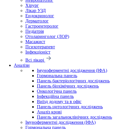
Невропатолог
Хірург
Лікар УЗД
Ендокринолог
Дерматолог
Гастроентеролог
Педіатрія
Отоларинголог (ЛОР)
Масажист
Психотерапевт
Інфекціоніст
Всі лікарі
Аналізи
Імуноферментні дослідження (ІФА)
Гормональна панель
Панель бактеріологічних досліджень
Панель біохімічних досліджень
Онкологічна панель
Інфекційна панель
Виїзд додому та в офіс
Панель цитологічних досліджень
Аналіз крові
Панель загальноклінічних досліджень
Імуноферментні дослідження (ІФА)
Гормональна панель