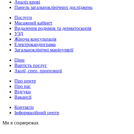
Аналіз крові
Панель загальноклінічних досліджень
Послуги
Масажний кабінет
Видалення родимок та дерматоскопія
УЗД
Жіноча консультація
Електрокардіограма
Загальноклінічні маніпуляції
Ціни
Вартість послуг
Акції, спец. пропозиції
Про центр
Про нас
Відгуки
Вакансії
Контакти
Інформаційний центр
Ми в соцмережах