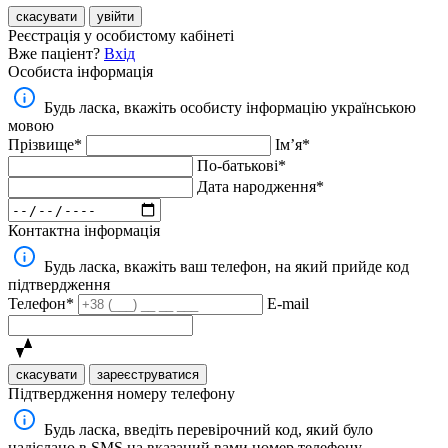
скасувати
увійти
Реєстрація у особистому кабінеті
Вже паціент?
Вхід
Особиста інформація
Будь ласка, вкажіть особисту інформацію українською
мовою
Прізвище*
Імʼя*
По-батькові*
Дата народження*
Контактна інформація
Будь ласка, вкажіть ваш телефон, на який прийде код
підтвердження
Телефон*
E-mail
скасувати
зареєструватися
Підтвердження номеру телефону
Будь ласка, введіть перевірочний код, який було
надіслано в SMS на вказаний вами номер телефону