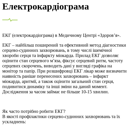
Електрокардіограма
ЕКГ (електрокардіограма) в Медичному Центрі «Здоров’я».
ЕКГ – найбільш поширений та ефективний метод діагностики
серцево-судинних захворювань, в тому числі ішемічної
хвороби серця та інфаркту міокарда. Прилад ЕКГ дозволяє
оцінити стан серцевого м’яза, фіксує серцевий ритм, частоту
серцевих скорочень, виводить дані у вигляді графіка на
монітор та папір. При розшифровці ЕКГ лікар може визначити
наявність раніше перенесених захворювань – інфаркт
міокарда, аритмії, а також оцінити загальний стан серця,
подивитися динаміку та інші зміни на даний момент.
Дослідження за часом займає не більше 10-15 хвилин.
Як часто потрібно робити ЕКГ?
В якості профілактики серцево-судинних захворювань та їх
ускладнень: