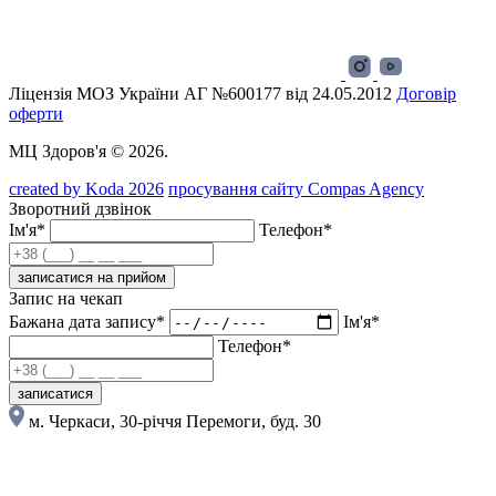
Ліцензія МОЗ України АГ №600177 від 24.05.2012
Договір
оферти
МЦ Здоров'я © 2026.
created by Koda 2026
просування сайту Compas Agency
Зворотний дзвінок
Ім'я*
Телефон*
записатися на прийом
Запис на чекап
Бажана дата запису*
Ім'я*
Телефон*
записатися
м. Черкаси, 30-річчя Перемоги, буд. 30