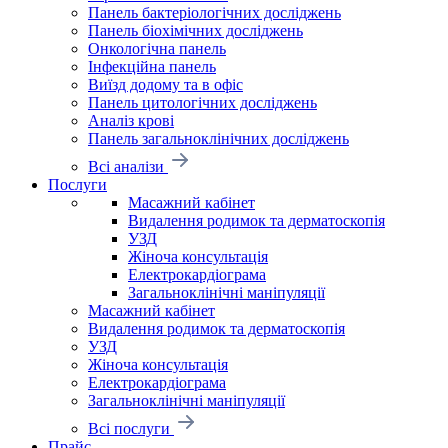
Панель бактеріологічних досліджень
Панель біохімічних досліджень
Онкологічна панель
Інфекційна панель
Виїзд додому та в офіс
Панель цитологічних досліджень
Аналіз крові
Панель загальноклінічних досліджень
Всі аналізи
Послуги
Масажний кабінет
Видалення родимок та дерматоскопія
УЗД
Жіноча консультація
Електрокардіограма
Загальноклінічні маніпуляції
Масажний кабінет
Видалення родимок та дерматоскопія
УЗД
Жіноча консультація
Електрокардіограма
Загальноклінічні маніпуляції
Всі послуги
Прайс