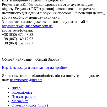
ЕКГ в Медичному Центрі «Здоров’я».
Результати ЕКГ без розшифровки ви отримуєте на руки
відразу. Результат ЕКГ з розшифровкою можна отримати
наступного дня одним зі зручних способів: на рецепції центру,
або на особисту поштову скриньку.
Записатися на дослідження ви можете у нас на сайті
https://cherkasy.medzdrav.com.ua
або за телефонами:
+38 (050) 472 48 33
+38 (067) 149 17 93
+38 (063) 152 39 07
Обирай найкраще – обирай Здоров’я!
Вартість послуги
записатися на прийом
Якщо помітили невідповідність цін на послуги - повідомте
нам:
nazzdorovie@ukr.net
Лікарі
Інфекціоніст
Психотерапевт
Масажист
Отоларинголог (ЛОР)