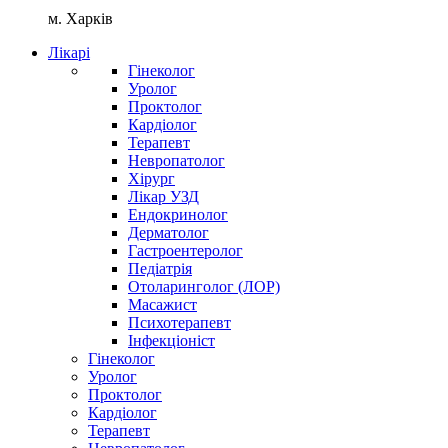
м. Харків
Лікарі
Гінеколог
Уролог
Проктолог
Кардіолог
Терапевт
Невропатолог
Хірург
Лікар УЗД
Ендокринолог
Дерматолог
Гастроентеролог
Педіатрія
Отоларинголог (ЛОР)
Масажист
Психотерапевт
Інфекціоніст
Гінеколог
Уролог
Проктолог
Кардіолог
Терапевт