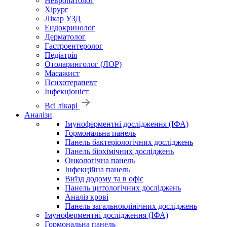
Невропатолог
Хірург
Лікар УЗД
Ендокринолог
Дерматолог
Гастроентеролог
Педіатрія
Отоларинголог (ЛОР)
Масажист
Психотерапевт
Інфекціоніст
Всі лікарі
Аналізи
Імуноферментні дослідження (ІФА)
Гормональна панель
Панель бактеріологічних досліджень
Панель біохімічних досліджень
Онкологічна панель
Інфекційна панель
Виїзд додому та в офіс
Панель цитологічних досліджень
Аналіз крові
Панель загальноклінічних досліджень
Імуноферментні дослідження (ІФА)
Гормональна панель