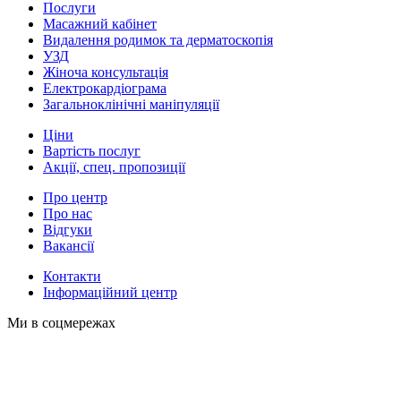
Послуги
Масажний кабінет
Видалення родимок та дерматоскопія
УЗД
Жіноча консультація
Електрокардіограма
Загальноклінічні маніпуляції
Ціни
Вартість послуг
Акції, спец. пропозиції
Про центр
Про нас
Відгуки
Вакансії
Контакти
Інформаційний центр
Ми в соцмережах