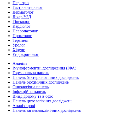
Педіатрія
Гастроентеролог
Дерматолог
Лікар УЗД
Гінеколог
Кардіолог
Невропатолог
Проктолог
Терапевт
Уролог
Хірург
Ендокринолог
Аналізи
Імуноферментні дослідження (ІФА)
Гормональна панель
Панель бактеріологічних досліджень
Панель біохімічних досліджень
Онкологічна панель
Інфекційна панель
Виїзд додому та в офіс
Панель цитологічних досліджень
Аналіз крові
Панель загальноклінічних досліджень