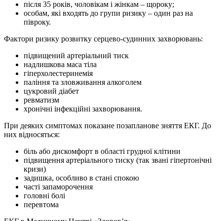
після 35 років, чоловікам і жінкам – щороку;
особам, які входять до групи ризику – один раз на
півроку.
Фактори ризику розвитку серцево-судинних захворювань:
підвищений артеріальний тиск
надлишкова маса тіла
гіперхолестеринемія
паління та зловживання алкоголем
цукровий діабет
ревматизм
хронічні інфекційні захворювання.
При деяких симптомах показане позапланове зняття ЕКГ. До
них відносяться:
біль або дискомфорт в області грудної клітини
підвищення артеріального тиску (так звані гіпертонічні
кризи)
задишка, особливо в стані спокою
часті запаморочення
головні болі
перевтома